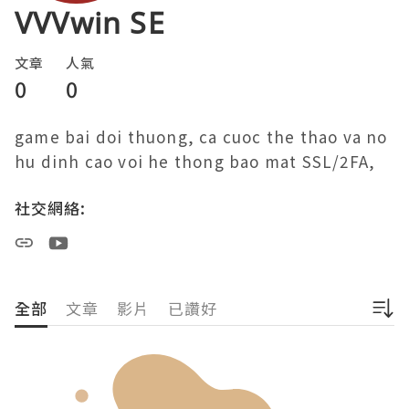
VVVwin SE
文章
人氣
0
0
game bai doi thuong, ca cuoc the thao va no 
hu dinh cao voi he thong bao mat SSL/2FA, 
社交網絡:
全部
文章
影片
已讚好