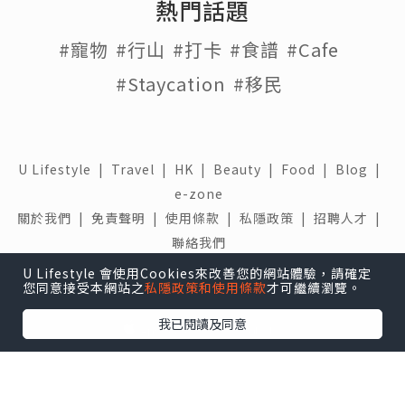
熱門話題
#寵物
#行山
#打卡
#食譜
#Cafe
#Staycation
#移民
U Lifestyle
|
Travel
|
HK
|
Beauty
|
Food
|
Blog
|
e-zone
關於我們 |
免責聲明 |
使用條款 |
私隱政策 |
招聘人才 |
聯絡我們
U Lifestyle 會使用Cookies來改善您的網站體驗，請確定
下載 U Lifestyle應用程式
您同意接受本網站之
私隱政策和使用條款
才可繼續瀏覽。
我已閱讀及同意