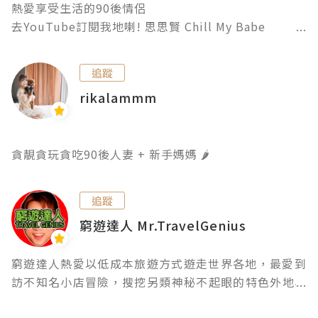
熱愛享受生活的90後情侶

🐾誠邀😆訂閱🙏 追蹤
去YouTube訂閱我地喇! 思思賢 Chill My Babe

Youtube: 思思賢 Chill My Babe

追蹤
Contact us: chillmybabe@gmail.com
rikalammm
貪靚貪玩貪吃90後人妻 + 新手媽媽 🌶️
追蹤
窮遊達人 Mr.TravelGenius
窮遊達人熱愛以低成本旅遊方式遊走世界各地，最愛到
訪不知名小店冒險，搜挖另類神秘不起眼的特色外地小