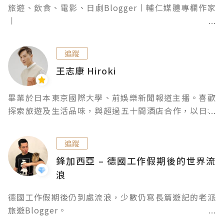
旅遊、飲食、電影、日劇Blogger丨輔仁媒體專欄作家
丨

如有文稿合作，可電郵至
omoidenomeru@gmail.com

追蹤
謝謝！Instagram: 日劇筆記 歡迎follow！:)

王志康 Hiroki
＊You only live once＊
畢業於日本東京國際大學、前娛樂新聞報道主播。喜歡
探索旅遊及生活品味，與超過五十間酒店合作，以日本
及旅遊達人名義於《Trip. com》、《MENCLUB》、
《Utravel》、《日本國家旅遊局》專欄等分享。

追蹤
鋒加西亞 – 德國工作假期後的世界流
浪
德國工作假期後仍到處流浪，少數仍寫長篇遊記的老派
旅遊Blogger。

愛到冷門古怪地點背包獨行，超級無聊、超多廢話，踏