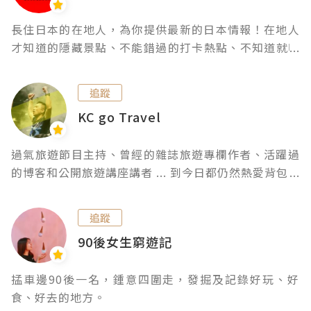
長住日本的在地人，為你提供最新的日本情報！在地人
才知道的隱藏景點、不能錯過的打卡熱點、不知道就吃
虧了的各式快訊、還有東京已吃一萬餐以上、美食控社
長的私房分享，超用心超豐富內容讓我們陪你一起窩日
追蹤
本～
KC go Travel
過氣旅遊節目主持、曾經的雜誌旅遊專欄作者、活躍過
的博客和公開旅遊講座講者 ... 到今日都仍然熱愛背包、
音樂和繁體字。不變。
追蹤
90後女生窮遊記
掹車邊90後一名，鍾意四圍走，發掘及記錄好玩、好
食、好去的地方。