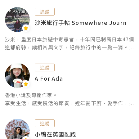
足了53個國家，夢想有日有人同我講「你個Blog好好睇
追蹤
呀! 我比一百萬你啦~」
沙米旅行手帖 Somewhere Journal
沙米，重度日本旅遊中毒患者，十年間已制霸日本47個
道都府縣，讓相片與文字，記錄旅行中的一點一滴。文
章散見於各香港、台灣及日本媒體，作品悄悄鑽進書店
的某一個角落，與讀者分享沙米的背包。

追蹤
Facebook專頁：沙米旅日手帖 sami2travel

A For Ada
個人網頁：www.sami2travel.com

日本旅遊作品已逾二十本：《去京都這樣排行程》、
香港小說及專欄作家。

《九州私路小旅行：人氣景點、在地美食、特色溫泉、
享受生活，感受慢活的節奏，近年愛下廚、愛手作，是
觀光列車的精選行程X深度漫遊》、《日本私路小旅
初級廚娘、初級手作人。

行：沙米旅日美好散策》
追蹤
*朱佩君 (OL公主)，香港小說及專欄作家。曾出版多本
小鴨在英國亂跑
小說，現於She.com連載專欄及參與MV創作。
