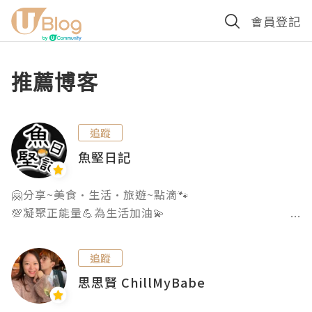
會員登記
推薦博客
追蹤
魚堅日記
🤗分享~美食•生活•旅遊~點滴🐾

💯凝聚正能量💪為生活加油💫

Openrice: Lv4

Google: L8

追蹤
Facebook | Ublog | Youtube 

思思賢 ChillMyBabe
🐡堅叔 & Nikki仔

Email: fishkatsuofish@gmail.com
