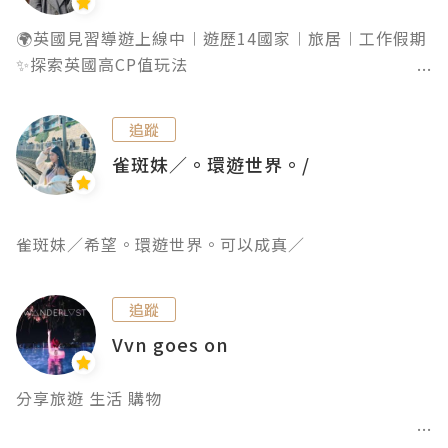
合作聯絡：princess.adachu@gmail.com
🌍英國見習導遊上線中︱遊歷14國家︱旅居︱工作假期

✨探索英國高CP值玩法

✨深度解鎖魔法世界

✨獨旅系列

追蹤
✨J人計劃特種兵旅行系列

雀斑妹／。環遊世界。/
.

聯繫合作請DM

⏳ Passengers
雀斑妹／希望。環遊世界。可以成真／
追蹤
Vvn goes on
分享旅遊 生活 購物
