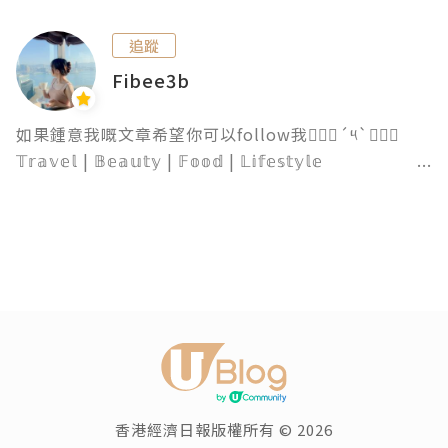
追蹤
Fibee3b
如果鍾意我嘅文章希望你可以follow我๑⃙⃘´༥`๑⃙⃘

𝕋𝕣𝕒𝕧𝕖𝕝 | 𝔹𝕖𝕒𝕦𝕥𝕪 | 𝔽𝕠𝕠𝕕 | 𝕃𝕚𝕗𝕖𝕤𝕥𝕪𝕝𝕖

💌fibee3b@gmail.com

Youtube/IG: fibee3b
香港經濟日報版權所有 © 2026