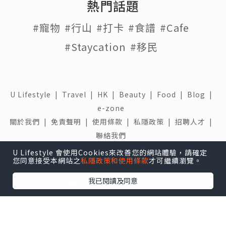
熱門話題
#寵物
#行山
#打卡
#食譜
#Cafe
#Staycation
#移民
U Lifestyle
|
Travel
|
HK
|
Beauty
|
Food
|
Blog
|
e-zone
關於我們 |
免責聲明 |
使用條款 |
私隱政策 |
招聘人才 |
聯絡我們
U Lifestyle 會使用Cookies來改善您的網站體驗，請確定
下載 U Lifestyle應用程式
您同意接受本網站之
私隱政策和使用條款
才可繼續瀏覽。
我已閱讀及同意