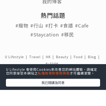
我的博客
熱門話題
#寵物
#行山
#打卡
#食譜
#Cafe
#Staycation
#移民
U Lifestyle
|
Travel
|
HK
|
Beauty
|
Food
|
Blog
|
e-zone
U Lifestyle 會使用Cookies來改善您的網站體驗，請確定
關於我們 |
免責聲明 |
使用條款 |
私隱政策 |
招聘人才 |
您同意接受本網站之
私隱政策和使用條款
才可繼續瀏覽。
聯絡我們
我已閱讀及同意
下載 U Lifestyle應用程式