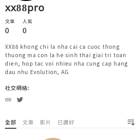
xx88pro
文章
人氣
0
0
XX88 khong chi la nha cai ca cuoc thong 
thuong ma con la he sinh thai giai tri toan 
dien, hop tac voi nhieu nha cung cap hang 
dau nhu Evolution, AG
社交網絡:
全部
文章
影片
已讚好