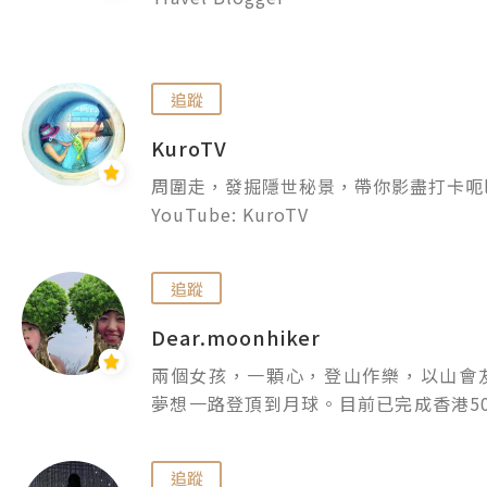
一直覺得自己不是地球人，今世來到了
學習做個地球人。分享這次來地球出差
追蹤
經歷，讓大家看看小妹的快樂宇宙。

KuroTV
https://www.youtube.com/@sunshi
周圍走，發掘隱世秘景，帶你影盡打卡呃lik
YouTube: KuroTV

IG: KuroTV.ig

💛𝕋𝕣𝕒𝕧𝕖𝕝 | 💜𝔽𝕒𝕤𝕙𝕚𝕠𝕟 | 🧡𝔽𝕦𝕟

追蹤
📸捐窿捐罅發掘意想不到打卡位帶你去
Dear.moonhiker
兩個女孩，一顆心，登山作樂，以山會
夢想一路登頂到月球。目前已完成香港5
序排列)、100公里毅行者、日本富士
現正挑戰香港150山峰及更多的海外
追蹤