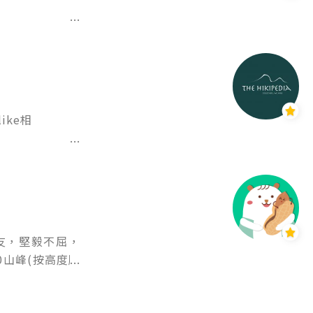
地球體驗一切，
遊玩時的心情和
netomob
e相

友，堅毅不屈，
0山峰(按高度順
山及台灣阿里山，
登山。山上見！