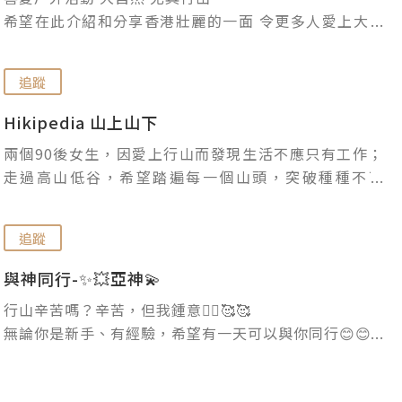
希望在此介紹和分享香港壯麗的一面 令更多人愛上大自
然！

除了户外分享 也希望在疫情過後有機會帶大家遊世界各
追蹤
地
Hikipedia 山上山下
兩個90後女生，因愛上行山而發現生活不應只有工作；
走過高山低谷，希望踏遍每一個山頭，突破種種不可
能。完成傳說中的四大考牌路線，登上3,726米的林賈尼
火山、4,095米的馬來西亞神山。下一站，將徒步挑戰珠
追蹤
峰大本營！讓我們來證明，到底兩雙腿能走多遠。 

追蹤我們的FB/IG:@thehikipedia
與神同行-✨💥亞神💫
行山辛苦嗎？辛苦，但我鍾意🤷‍♂️🥰🥰

無論你是新手、有經驗，希望有一天可以與你同行😊😊

資訊年代，行山資訊多的是，但有多少是適合自己🤔
🤔，希望自己設計的路線，會適合熱愛行山的你🥰🍸🍻💫