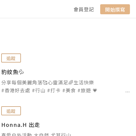
會員登記
開始撰寫
追蹤
豹紋魚💦
分享每個美麗角落🥰心靈滿足🌈生活快樂

#香港好去處 #行山 #打卡 #美食 #旅遊 💗

leopard.fish2020@gmail.com 🙏🏻一切作商業用途的
媒體，請於使用本網誌圖文前，先問准授權轉載，並註
追蹤
明出處。多謝合作🙇🏻‍♀️
Honna.H 出走
喜愛户外活動 大自然 尤其行山
