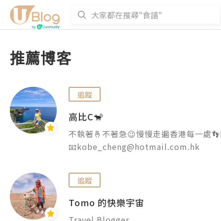
推薦博客
追蹤
高比C🐒
不執著🤞不著急😉慢慢走遍香港每一處👣🚶‍♀️
📧kobe_cheng@hotmail.com.hk
追蹤
Tomo 的快樂宇宙
Travel Blogger
