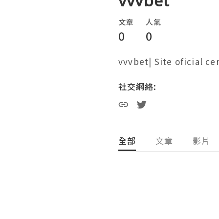
vvvbet
文章
人氣
0
0
vvvbet| Site oficial cer
社交網絡:
全部
文章
影片