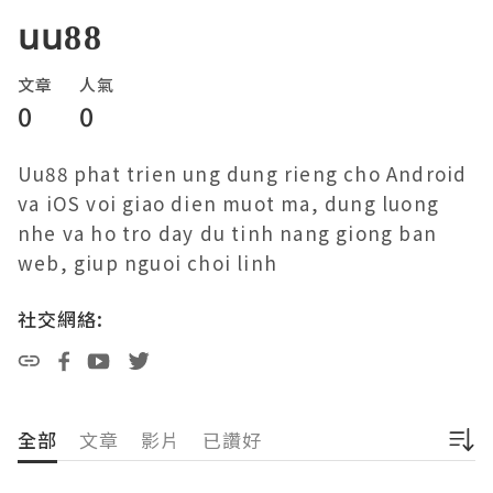
uu88
文章
人氣
0
0
Uu88 phat trien ung dung rieng cho Android 
va iOS voi giao dien muot ma, dung luong 
nhe va ho tro day du tinh nang giong ban 
web, giup nguoi choi linh
社交網絡:
全部
文章
影片
已讚好