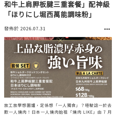
和牛上肩胛板腱三重套餐」配神級
「ほりにし堀西萬能調味粉」
發佈於 2026.07.31
放工放學想圍爐，定係想「一人獨食」？唔駛諗一於去
歎一人燒肉！日本一人燒肉始祖「燒肉 LIKE」由 7 月