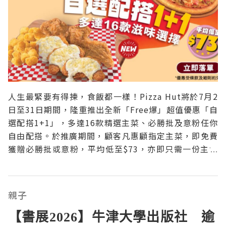
人生最緊要有得揀，食飯都一樣！Pizza Hut將於7月2
日至31日期間，隆重推出全新「Free爆」超值優惠「自
選配搭1+1」，多達16款精選主菜、必勝批及意粉任你
自由配搭。於推廣期間，顧客凡惠顧指定主菜，即免費
獲贈必勝批或意粉，平均低至$73，亦即只需一份主食
的價錢，便可同時享用兩份主菜。驚喜不止於此，
Pizza Hut更首次將其隱藏人氣美食「炸雞」納入陣容
並「企正C位」，推出份量十足、全新登場
親子
【書展2026】牛津大學出版社 逾