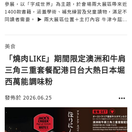
參展，以「字成世界」為主題，於會場兩大展區帶來近
1400款書籍，涵蓋學術、補充練習及兒童讀物，滿足不
同讀者需要。 ▶ 兩大展區位置＋主打內容 牛津今屆設
有兩個展位： 一樓大學坊（1D-A26）：主打中英文學
術參考、文史哲讀物、英漢詞典，以及IB、IGCSE等國
際課程教材，適合中學生及進階讀者。 三樓
美食
「燒肉LIKE」期間限定澳洲和牛肩
三角三重套餐配港日台大熱日本堀
西萬能調味粉
發佈於 2026.06.25