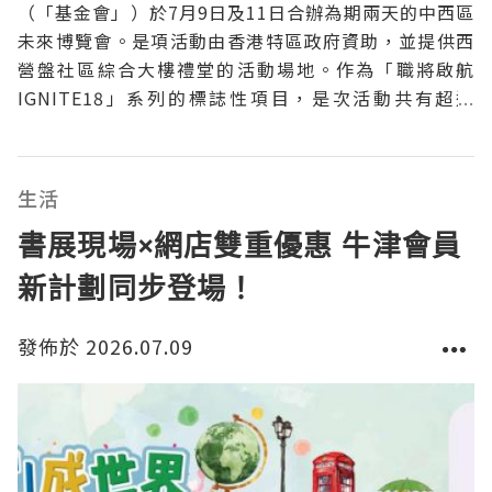
（「基金會」）於7月9日及11日合辦為期兩天的中西區
未來博覽會。是項活動由香港特區政府資助，並提供西
營盤社區綜合大樓禮堂的活動場地。作為「職將啟航
IGNITE18」系列的標誌性項目，是次活動共有超過
1,200名參加者，涵蓋學生、家長，老師及升學就業輔
導老師，並匯聚院校、傑出業界領袖及社區夥伴，共同
探討未來職涯、人工智能應用，以及不斷演變的職場趨
生活
勢。活
書展現場×網店雙重優惠 牛津會員
新計劃同步登場！
發佈於 2026.07.09