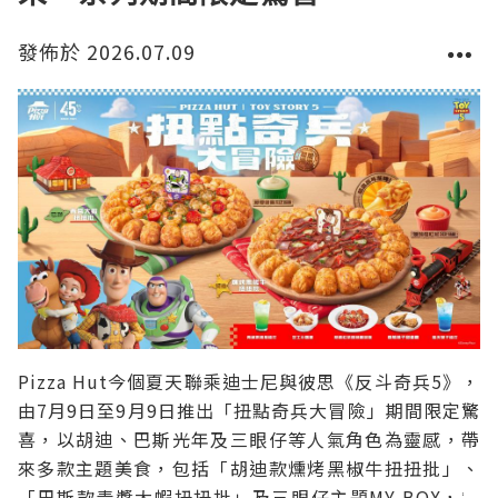
發佈於 2026.07.09
Pizza Hut今個夏天聯乘迪士尼與彼思《反斗奇兵5》，
由7月9日至9月9日推出「扭點奇兵大冒險」期間限定驚
喜，以胡迪、巴斯光年及三眼仔等人氣角色為靈感，帶
來多款主題美食，包括「胡迪款燻烤黑椒牛扭扭批」、
「巴斯款青醬大蝦扭扭批」及三眼仔主題MY BOX，讓