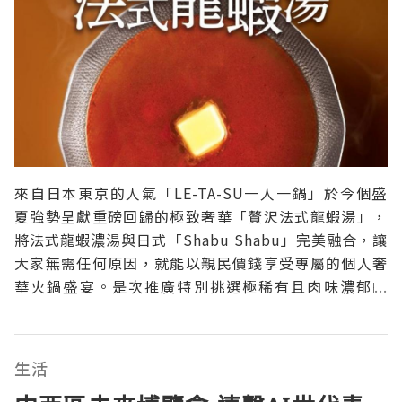
來自日本東京的人氣「LE-TA-SU一人一鍋」於今個盛
夏強勢呈獻重磅回歸的極致奢華「贅沢法式龍蝦湯」，
將法式龍蝦濃湯與日式「Shabu Shabu」完美融合，讓
大家無需任何原因，就能以親民價錢享受專屬的個人奢
華火鍋盛宴。是次推廣特別挑選極稀有且肉味濃郁的
「日本黑毛和牛三角肩肉」作為全新頂級肉品配搭，只
需追加 $30 更可超值升級至極上「日本黑毛和牛西
冷」，帶來無與倫比的海陸雙重滋味。此外，餐廳亦同
生活