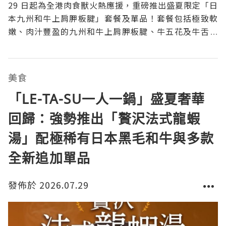
29 日起為全港肉食獸火熱應援，重磅推出盛夏限定「日
本九州和牛上肩胛板腱」套餐及單品！套餐包括極致軟
嫩、肉汁豐盈的九州和牛上肩胛板腱、牛五花及牛舌，
更附送日本熱銷的神級「ほりにし調味粉（堀西萬能調
味粉）」。當油脂豐富的日本 A4 和牛，遇上融合逾 20
種香料的惹味調味粉，層次豐富的肉香與香料
美食
「LE-TA-SU一人一鍋」盛夏奢華
回歸：強勢推出「贅沢法式龍蝦
湯」配極稀有日本黑毛和牛與多款
全新追加單品
發佈於 2026.07.29