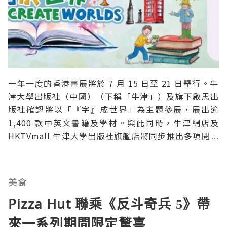
一年一度的香港書展將於 7 月 15 日至 21 日舉行。牛
津大學出版社（中國）（下稱「牛津」）及旗下啟思出
版社確認將以「『字』成世界」為主題參展，展出逾
1,400 款中英文書籍及學材。與此同時，牛津網店及
HKTVmall 牛津大學出版社旗艦店將同步推出多項閱讀
優惠，優惠期延續至 7 月 31 日。牛津亦於同期正式推
出全新會員計劃。展位優惠一次看📍 一樓展覽廳／大學
坊 1D-A26面向國際課程
美食
Pizza Hut 聯乘《反斗奇兵 5》帶
來一系列期間限定驚喜