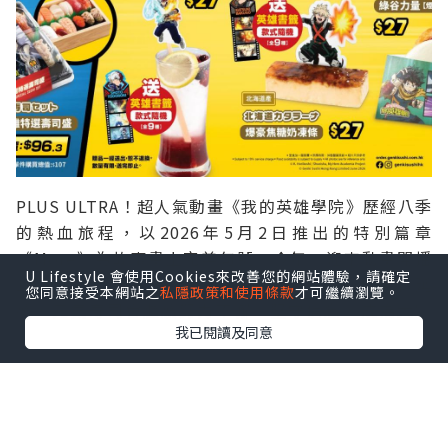
PLUS ULTRA！超人氣動畫《我的英雄學院》歷經八季
的熱血旅程，以2026年5月2日推出的特別篇章
《More》為故事畫上完美句號。今年，迎來動畫開播
U Lifestyle 會使用Cookies來改善您的網站體驗，請確定
10周年的大日子，為了讓「 PLUS ULTRA 精神」延
您同意接受本網站之
私隱政策和使用條款
才可繼續瀏覽。
續，元気寿司會繼續努力不懈、堅守信念，成為大家
我已閱讀及同意
「美味和物超所值的象徵」！今年6月22日起，人氣動
畫《我的英雄學院》一眾人氣角色強勢登陸元気寿司，
為大家注滿最強熱血力量！每一位英雄獨有的「 個