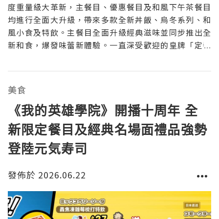
度重量級大革新，主餐目、優惠餐目及和風下午茶餐目
均進行全面大升級，帶來多款全新丼飯、烏冬系列、和
風小食及特飲。主餐目全面升級經典滋味並同步推出全
新和食，爆發味蕾新體驗。一直深受歡迎的皇牌「定番
滑蛋丼」系列嚴選優質日本雞腿肉及秘製自家丼汁炮
製，除了經典「親子丼」，更驚喜推出「芝士親子丼」
及「牛肉壽喜燒親子丼」，將經典與創新結合；人氣
美食
「手羽先丼」同樣
《我的英雄學院》開播十周年 全
新限定餐目及經典名場面禮品強勢
登陸元気寿司
發佈於 2026.06.22