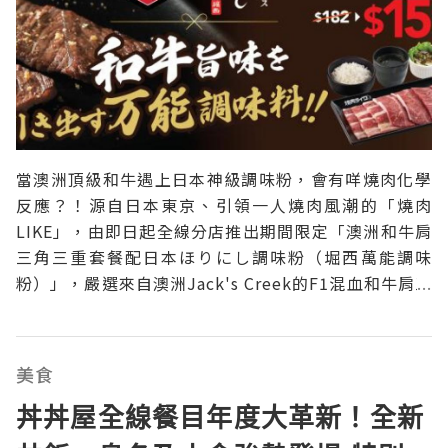
當澳洲頂級和牛遇上日本神級調味粉，會有咩燒肉化學
反應？！源自日本東京、引領一人燒肉風潮的「燒肉
LIKE」，由即日起全線分店推出期間限定「澳洲和牛肩
三角三重套餐配日本ほりにし調味粉（堀西萬能調味
粉）」，嚴選來自澳洲Jack's Creek的F1混血和牛肩三
角，配搭肉香濃郁的牛板腱及脂香豐腴的牛五花，帶來
油花、肉味、嚼勁兼備的三重享受！套餐更附有近期在
港日台人氣大熱的「ほりにし調味粉（堀西萬能調味
美食
粉）
丼丼屋全線餐目年度大革新！全新