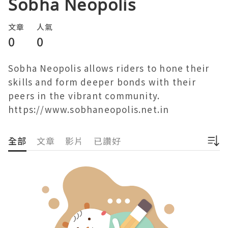
Sobha Neopolis
文章
人氣
0
0
Sobha Neopolis allows riders to hone their 
skills and form deeper bonds with their 
peers in the vibrant community. 
https://www.sobhaneopolis.net.in
全部
文章
影片
已讚好