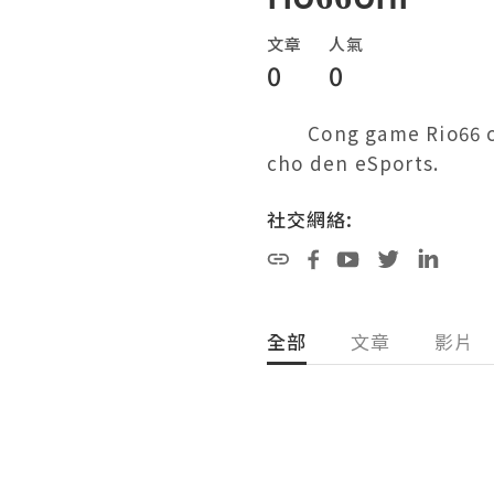
文章
人氣
0
0
	 Cong game Rio66 cung cap day du moi the loai cuoc the thao tu bong da, tennis, bong ro 
cho den eSports.
社交網絡:
全部
文章
影片