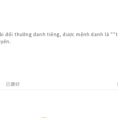
ài đổi thưởng danh tiếng, được mệnh danh là ""tà
uyến.
已讚好