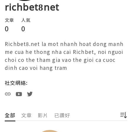
richbet8net
文章
人氣
0
0
Richbet8.net la mot nhanh hoat dong manh 
me cua he thong nha cai Richbet, noi nguoi 
choi co the tham gia vao the gioi ca cuoc 
dinh cao voi hang tram 
社交網絡:
全部
文章
影片
已讚好