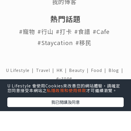
我的博客
熱門話題
#寵物
#行山
#打卡
#食譜
#Cafe
#Staycation
#移民
U Lifestyle
|
Travel
|
HK
|
Beauty
|
Food
|
Blog
|
e-zone
U Lifestyle 會使用Cookies來改善您的網站體驗，請確定
關於我們 |
免責聲明 |
使用條款 |
私隱政策 |
招聘人才 |
您同意接受本網站之
私隱政策和使用條款
才可繼續瀏覽。
聯絡我們
我已閱讀及同意
下載 U Lifestyle應用程式