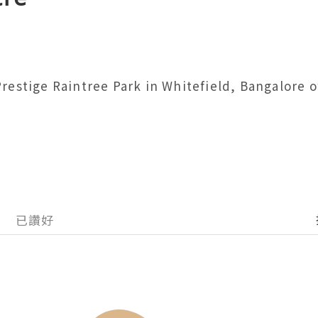
estige Raintree Park in Whitefield, Bangalore off
已讚好