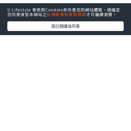
我的博客
U Lifestyle 會使用Cookies來改善您的網站體驗，請確定
您同意接受本網站之
私隱政策和使用條款
才可繼續瀏覽。
個人頁面
帳戶設定
我的收藏
我的追蹤
我已閱讀及同意
我的博客
熱門話題
#寵物
#行山
#打卡
#食譜
#Cafe
#Staycation
#移民
U Lifestyle
|
Travel
|
HK
|
Beauty
|
Food
|
Blog
|
e-zone
關於我們 |
免責聲明 |
使用條款 |
私隱政策 |
招聘人才 |
聯絡我們