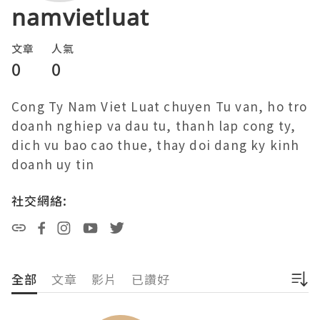
namvietluat
文章
人氣
0
0
Cong Ty Nam Viet Luat chuyen Tu van, ho tro 
doanh nghiep va dau tu, thanh lap cong ty, 
dich vu bao cao thue, thay doi dang ky kinh 
doanh uy tin 
社交網絡:
全部
文章
影片
已讚好