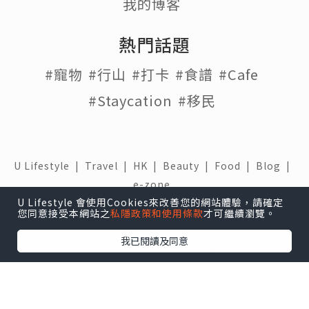
我的博客
熱門話題
#寵物
#行山
#打卡
#食譜
#Cafe
#Staycation
#移民
U Lifestyle
|
Travel
|
HK
|
Beauty
|
Food
|
Blog
|
e-zone
U Lifestyle 會使用Cookies來改善您的網站體驗，請確定
關於我們 |
免責聲明 |
使用條款 |
私隱政策 |
招聘人才 |
您同意接受本網站之
私隱政策和使用條款
才可繼續瀏覽。
聯絡我們
我已閱讀及同意
下載 U Lifestyle應用程式