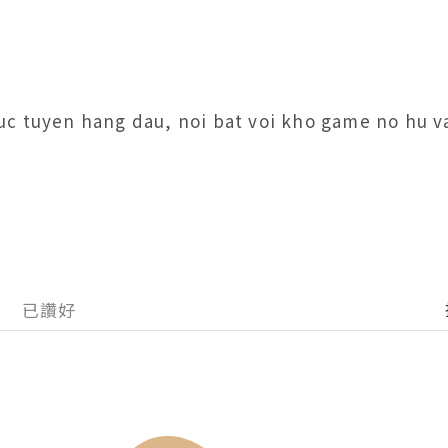
 truc tuyen hang dau, noi bat voi kho game no hu v
已讚好