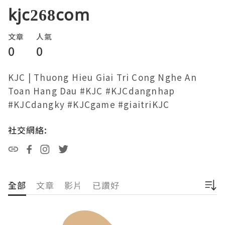
kjc268com
文章
人氣
0
0
KJC | Thuong Hieu Giai Tri Cong Nghe An 
Toan Hang Dau #KJC #KJCdangnhap 
#KJCdangky #KJCgame #giaitriKJC
社交網絡:
全部
文章
影片
已讚好