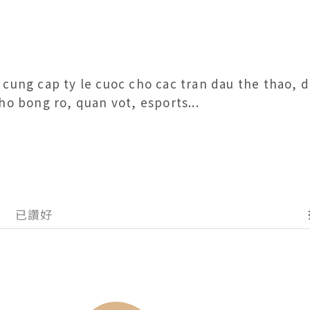
cung cap ty le cuoc cho cac tran dau the thao, da
ho bong ro, quan vot, esports...
已讚好