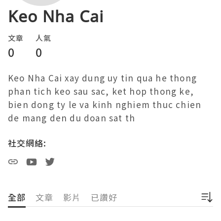
Keo Nha Cai
文章
人氣
0
0
Keo Nha Cai xay dung uy tin qua he thong 
phan tich keo sau sac, ket hop thong ke, 
bien dong ty le va kinh nghiem thuc chien 
de mang den du doan sat th
社交網絡:
全部
文章
影片
已讚好