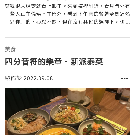
菜我跟未婚妻就看上眼了。來到這裡附近，看見門外有
一些人正在輪候。在門外，看到下午茶的餐牌全是冠名
「迷你」的，心感不妙，但在沒有其他的選擇下，也只
好吃一下。餐牌不是太吸引的情況下，就挑選了1️⃣燒豬
頸肉+酸辣無骨鳳爪+零系可樂2️⃣迷你雞絲清湯粉+零系
可樂合共$101等了一會兒，菜式逐漸上了。雖然
美食
四分音符的樂章．新派泰菜
發佈於 2022.09.08