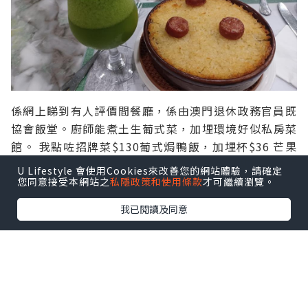
係網上睇到有人評價間餐廳，係由澳門退休政務官員既
協會飯堂。廚師能煮土生葡式菜，加埋環境好似私房菜
館。 我點咗招牌菜$130葡式焗鴨飯，加埋杯$36 芒果
特飲。總價$166。無服務費。全餐廳服務員都只會講英
U Lifestyle 會使用Cookies來改善您的網站體驗，請確定
文。間餐廳最後下單時間係晚上八時半。
您同意接受本網站之
私隱政策和使用條款
才可繼續瀏覽。
我已閱讀及同意
旅遊
風與潮劇中鏡湖歷史紀念館