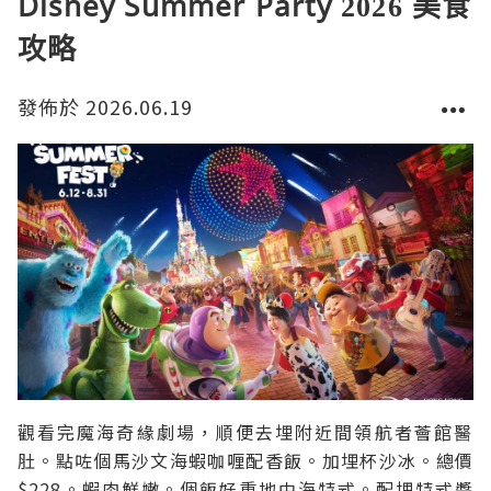
Disney Summer Party 2026 美食
攻略
發佈於 2026.06.19
觀看完魔海奇緣劇場，順便去埋附近間領航者薈館醫
肚。點咗個馬沙文海蝦咖喱配香飯。加埋杯沙冰。總價
$228。蝦肉鮮嫩。個飯好重地中海特式。配埋特式醬