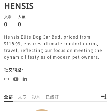
HENSIS
文章
人氣
0
0
Hensis Elite Dog Car Bed, priced from 
$118.99, ensures ultimate comfort during 
travel, reflecting our focus on meeting the 
dynamic lifestyles of modern pet owners​​.
社交網絡:
全部
文章
影片
已讚好