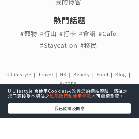
我的博客
熱門話題
#寵物
#行山
#打卡
#食譜
#Cafe
#Staycation
#移民
U Lifestyle
|
Travel
|
HK
|
Beauty
|
Food
|
Blog
|
e-zone
U Lifestyle 會使用Cookies來改善您的網站體驗，請確定
關於我們 |
免責聲明 |
使用條款 |
私隱政策 |
招聘人才 |
您同意接受本網站之
私隱政策和使用條款
才可繼續瀏覽。
聯絡我們
我已閱讀及同意
下載 U Lifestyle應用程式