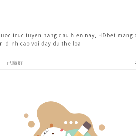
cuoc truc tuyen hang dau hien nay, HDbet mang d
ri dinh cao voi day du the loai
已讚好