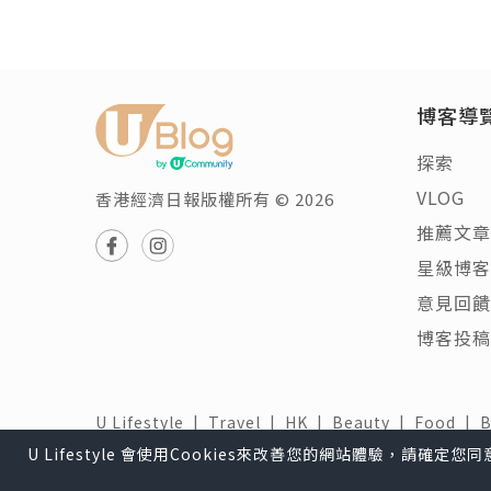
博客導
探索
VLOG
香港經濟日報版權所有 © 2026
推薦文章
星級博客
意見回饋
博客投稿
U Lifestyle
|
Travel
|
HK
|
Beauty
|
Food
|
關於我們 |
免責聲明 |
使用條款 |
私隱政策 |
招聘
U Lifestyle 會使用Cookies來改善您的網站體驗，請確定