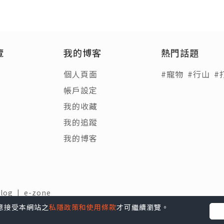
覽
我的博客
熱門話題
個人頁面
#寵物
#行山
#
帳戶設定
我的收藏
我的追蹤
我的博客
Blog
|
e-zone
人才 |
聯絡我們
您同意接受本網站之
私隱政策和使用條款
才可繼續瀏覽。