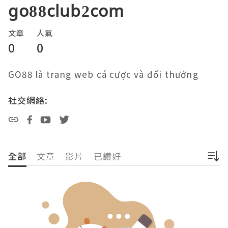
go88club2com
文章
人氣
0
0
GO88 là trang web cá cược và đổi thưởng 
社交網絡:
全部
文章
影片
已讚好