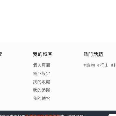
覽
我的博客
熱門話題
個人頁面
#寵物
#行山
#
帳戶設定
我的收藏
我的追蹤
我的博客