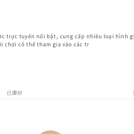
ợc trực tuyến nổi bật, cung cấp nhiều loại hình gi
i chơi có thể tham gia vào các tr
已讚好