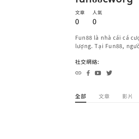
文章
人氣
0
0
Fun88 là nhà cái cá cư
lượng. Tại Fun88, ngườ
社交網絡:
全部
文章
影片