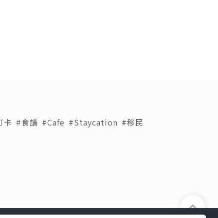
打卡
#食譜
#Cafe
#Staycation
#移民