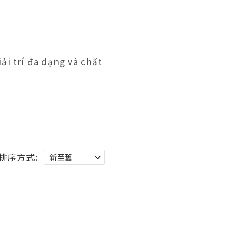
ải trí đa dạng và chất 
排序方式: