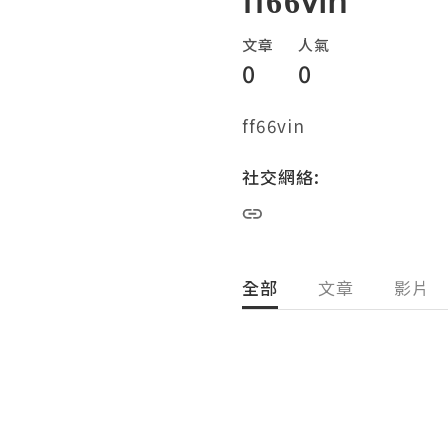
ff66vin
文章
人氣
0
0
ff66vin
社交網絡:
全部
文章
影片