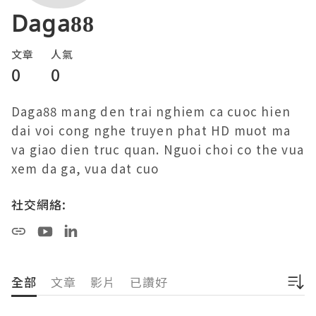
Daga88
文章
人氣
0
0
Daga88 mang den trai nghiem ca cuoc hien 
dai voi cong nghe truyen phat HD muot ma 
va giao dien truc quan. Nguoi choi co the vua 
xem da ga, vua dat cuo
社交網絡:
全部
文章
影片
已讚好