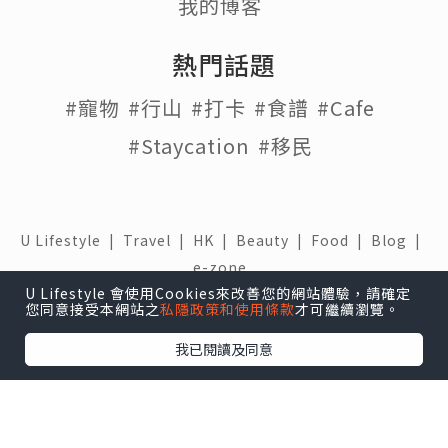
我的博客
熱門話題
#寵物
#行山
#打卡
#食譜
#Cafe
#Staycation
#移民
U Lifestyle
|
Travel
|
HK
|
Beauty
|
Food
|
Blog
|
e-zone
U Lifestyle 會使用Cookies來改善您的網站體驗，請確定
關於我們 |
免責聲明 |
使用條款 |
私隱政策 |
招聘人才 |
您同意接受本網站之
私隱政策和使用條款
才可繼續瀏覽。
聯絡我們
我已閱讀及同意
下載 U Lifestyle應用程式