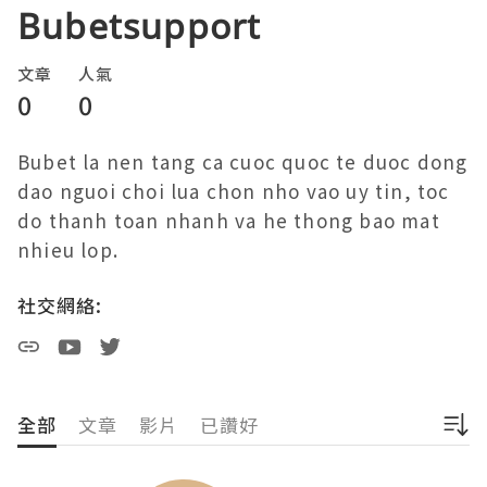
Bubetsupport
文章
人氣
0
0
Bubet la nen tang ca cuoc quoc te duoc dong 
dao nguoi choi lua chon nho vao uy tin, toc 
do thanh toan nhanh va he thong bao mat 
nhieu lop.
社交網絡:
全部
文章
影片
已讚好