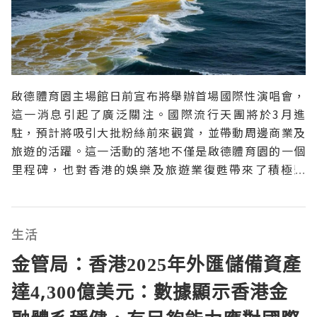
啟德體育園主場館日前宣布將舉辦首場國際性演唱會，
這一消息引起了廣泛關注。國際流行天團將於3月進
駐，預計將吸引大批粉絲前來觀賞，並帶動周邊商業及
旅遊的活躍。這一活動的落地不僅是啟德體育園的一個
里程碑，也對香港的娛樂及旅遊業復甦帶來了積極影
響。啟德體育園的背景與意義1. 以體育為核心的多功能
場地啟德體育園位於九龍城區，佔地面積廣泛，除了主
要的體育場館外，還包括了各類設施，如運動場、游泳
生活
池和訓練中心。該
金管局：香港2025年外匯儲備資產
達4,300億美元：數據顯示香港金