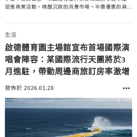
促進商業活動，喚醒沉寂的消費市場。半價優惠的具体
细节1. 優惠對象及線路在農曆新年的第一和第二天，以
下港鐵線路將提供半價優惠：港島線觀塘線東涌線荃灣
線沙田線這些熱門線路的選擇，不僅方便居民在佳節期
生活
間出行，也可吸引
啟德體育園主場館宣布首場國際演
唱會陣容：某國際流行天團將於3
月進駐，帶動周邊商旅訂房率激增
發佈於 2026.01.28