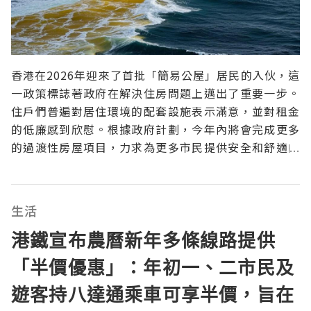
香港在2026年迎來了首批「簡易公屋」居民的入伙，這
一政策標誌著政府在解決住房問題上邁出了重要一步。
住戶們普遍對居住環境的配套設施表示滿意，並對租金
的低廉感到欣慰。根據政府計劃，今年內將會完成更多
的過渡性房屋項目，力求為更多市民提供安全和舒適的
棲身之所。簡易公屋的理念與背景1. 簡易公屋的概念
「簡易公屋」是為了解決香港日益嚴重的住房問題而推
出的過渡性房屋項目。這類房屋設計簡約，建設效率
生活
高，旨在為那
港鐵宣布農曆新年多條線路提供
「半價優惠」：年初一、二市民及
遊客持八達通乘車可享半價，旨在