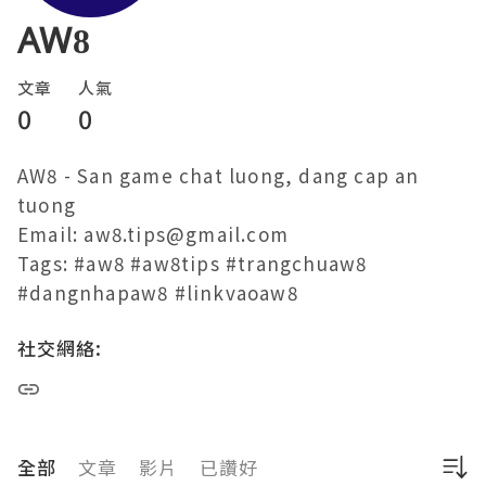
AW8
文章
人氣
0
0
AW8 - San game chat luong, dang cap an 
tuong

Email: aw8.tips@gmail.com

Tags: #aw8 #aw8tips #trangchuaw8 
社交網絡:
全部
文章
影片
已讚好