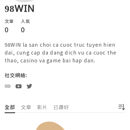
98WIN
文章
人氣
0
0
98WIN la san choi ca cuoc truc tuyen hien 
dai, cung cap da dang dich vu ca cuoc the 
thao, casino va game bai hap dan. 
社交網絡:
全部
文章
影片
已讚好