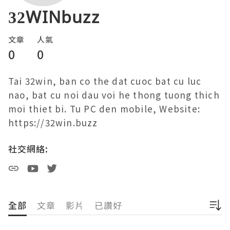
32WINbuzz
文章
人氣
0
0
Tai 32win, ban co the dat cuoc bat cu luc 
nao, bat cu noi dau voi he thong tuong thich 
moi thiet bi. Tu PC den mobile, Website: 
https://32win.buzz
社交網絡:
全部
文章
影片
已讚好