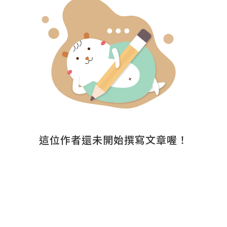
這位作者還未開始撰寫文章喔！