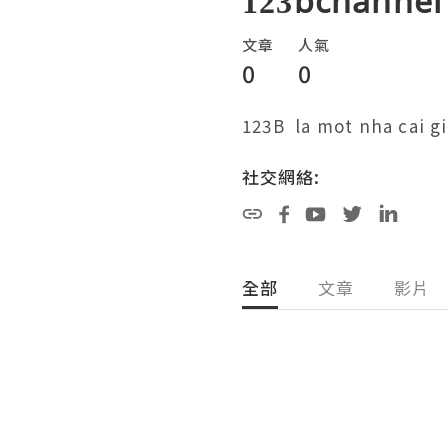
123bchannel
文章
人氣
0
0
123B  la mot nha cai g
社交網絡:
全部
文章
影片