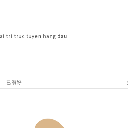
iai tri truc tuyen hang dau
已讚好