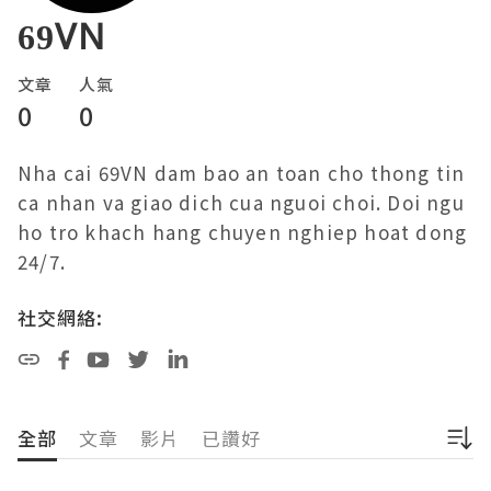
69VN
文章
人氣
0
0
Nha cai 69VN dam bao an toan cho thong tin 
ca nhan va giao dich cua nguoi choi. Doi ngu 
ho tro khach hang chuyen nghiep hoat dong 
社交網絡:
全部
文章
影片
已讚好