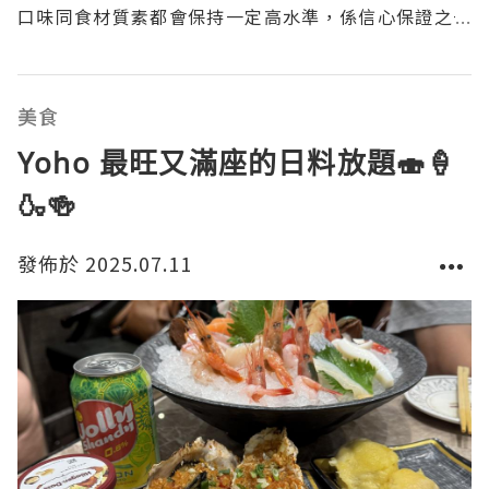
口味同食材質素都會保持一定高水準，係信心保證之一
原因。入去已見自助區已有多款前菜小食、飲品方面亦
唔少仲有生啤供應，生啤機1664任飲。甜品同生果都有
好多款式。即刻落單掃一掃QR code已有13個項目食物
美食
分類
Yoho 最旺又滿座的日料放題🍣🍦
🍶🍻
發佈於 2025.07.11