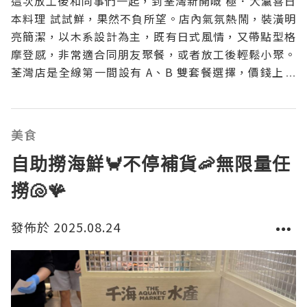
這次放工後和同事們一起，到荃灣新開嘅 極．大瀛喜日
本料理 試試鮮，果然不負所望。店內氣氛熱鬧，裝潢明
亮簡潔，以木系設計為主，既有日式風情，又帶點型格
摩登感，非常適合同朋友聚餐，或者放工後輕鬆小聚。
荃灣店是全線第一間設有 A、B 雙套餐選擇，價錢上 B
餐比 A 餐多 $80，但換來更豪華嘅食材，例如火炙 A5
和牛伴海膽、上湯芝士焗龍蝦伊麵底等，誠意十足。自
助區仲有全港獨家的 Nutella 醬
美食
自助撈海鮮🦀不停補貨🦐無限量任
撈🐚🪸
發佈於 2025.08.24