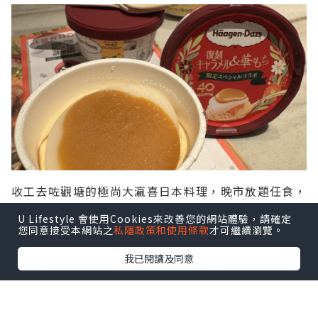
收工去咗觀塘的極尚大瀛喜日本料理，晚市放題任食，
最近推出的日本版Häagen-Dazs，任食金枕頭榴槤燒，
U Lifestyle 會使用Cookies來改善您的網站體驗，請確定
高性價比的美食體驗。餐廳的裝修風格現代而典雅，簡
您同意接受本網站之
私隱政策和使用條款
才可繼續瀏覽。
約的木質設計搭配柔和的燈光，營造出一個舒適的用餐
我已閱讀及同意
環境。家庭聚餐還是朋友聚會，都是一個理想的選擇。
掃描QR code 自助落單，餐牌的榴槤和刺身立即吸引了
我的目光。極品金枕頭榴槤燒馬拉甜品界的明星，榴槤