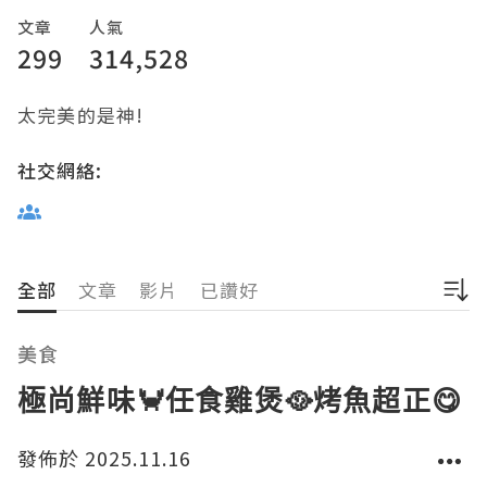
文章
人氣
299
314,528
太完美的是神!
社交網絡:
全部
文章
影片
已讚好
美食
極尚鮮味🦀任食雞煲🥘烤魚超正😋
發佈於 2025.11.16