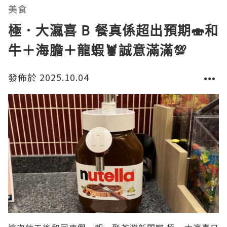
選擇超靚。旺角店更限定免費升級龍躉生蠔魚湯鴛鴦
美食
鍋，湯底鮮味爆棚
極．大瀛喜 B 餐真係超出預期🍣和
牛＋海膽＋龍蝦🦞誠意滿滿💯
發佈於 2025.10.04