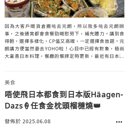
因為大客戶嘅貨倉搬咗去元朗，所以我多咗去元朗辦
事，之後通常都會食餐勁嘅慰勞下，補充體力。講到食
得飽，選擇多樣化，CP值又高嘅，一定選擇食放題。元
朗講方便當然要去YOHO啦！心目中已經有對象，極尚
大瀛喜日本料理，餐廳的餐牌定時更新，最近有日本版
Häagen-Dazs及movenpick任食，即刻飛撲埋去。
【溫馨提示】〈極品榴槤燒>期間限定，數量有限，售
完即止。是極尚大瀛喜的必試之選，讓人流連忘返。清
美食
唔使飛日本都食到日本版Häagen-
Dazs🍦任食金枕頭榴槤燒👑
發佈於 2025.06.08