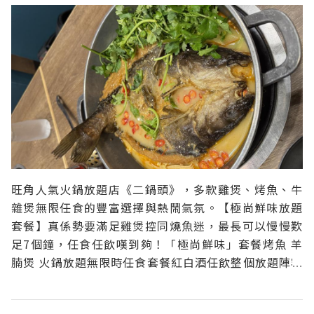
旺角人氣火鍋放題店《二鍋頭》，多款雞煲、烤魚、牛
雜煲無限任食的豐富選擇與熱鬧氣氛。【極尚鮮味放題
套餐】真係勢要滿足雞煲控同燒魚迷，最長可以慢慢歎
足7個鐘，任食任飲嘆到夠！「極尚鮮味」套餐烤魚 羊
腩煲 火鍋放題無限時任食套餐紅白酒任飲整個放題陣容
極之澎湃，任食牛雜煲、4款口味烤魚、雞煲、牛尾
煲、豬手煲通通入列，仲可以自由打邊爐，食材同湯底