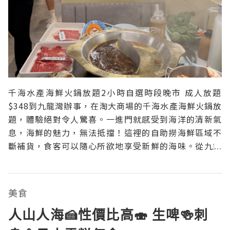
千海水產海鮮火鍋放題2小時自選時段晚市 成人放題
$348到九龍灣辦事，在淘大商場的千海水產海鮮火鍋放
題，體驗絕對令人驚喜。一進門就感受到海洋的清新氣
息，海鮮的魅力，無法抵擋！這裡的自助撈海鮮區域不
斷補貨，食客可以隨心所欲地享受新鮮的海味。從九節
蝦到花蟹，每一種海鮮都保持著最佳的新鮮度，令人垂
涎欲滴。裝修風格舒適，明亮燈光，簡約設計，卡座位
讓人感到放鬆。每個角落都充滿了海鮮的氛圍。自助撈
美食
海鮮無限量
人山人海🍰性價比高🍣 生啤🍻刺