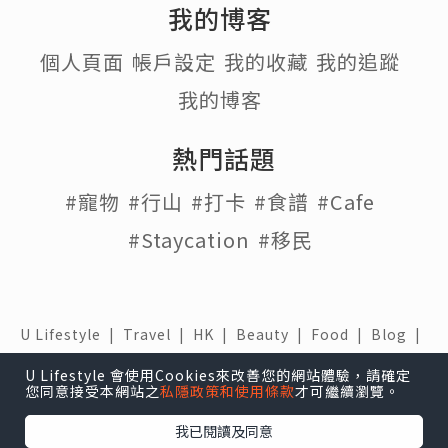
我的博客
個人頁面
帳戶設定
我的收藏
我的追蹤
我的博客
熱門話題
#寵物
#行山
#打卡
#食譜
#Cafe
#Staycation
#移民
U Lifestyle
|
Travel
|
HK
|
Beauty
|
Food
|
Blog
|
e-zone
U Lifestyle 會使用Cookies來改善您的網站體驗，請確定
關於我們 |
免責聲明 |
使用條款 |
私隱政策 |
招聘人才 |
您同意接受本網站之
私隱政策和使用條款
才可繼續瀏覽。
聯絡我們
我已閱讀及同意