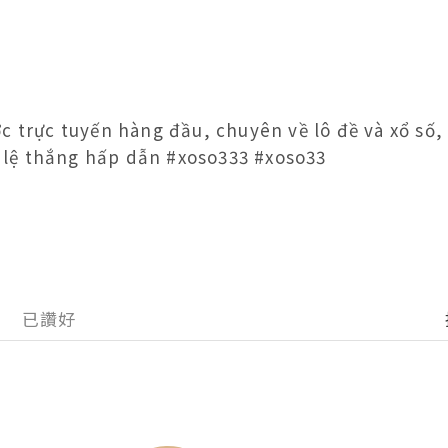
c trực tuyến hàng đầu, chuyên về lô đề và xổ số,
tỷ lệ thắng hấp dẫn #xoso333 #xoso33
已讚好