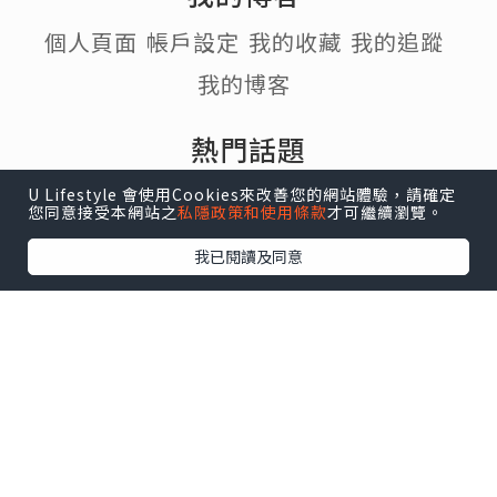
個人頁面
帳戶設定
我的收藏
我的追蹤
我的博客
熱門話題
#寵物
#行山
#打卡
#食譜
#Cafe
U Lifestyle 會使用Cookies來改善您的網站體驗，請確定
您同意接受本網站之
私隱政策和使用條款
才可繼續瀏覽。
#Staycation
#移民
我已閱讀及同意
U Lifestyle
|
Travel
|
HK
|
Beauty
|
Food
|
Blog
|
e-zone
關於我們 |
免責聲明 |
使用條款 |
私隱政策 |
招聘人才 |
聯絡我們
下載 U Lifestyle應用程式