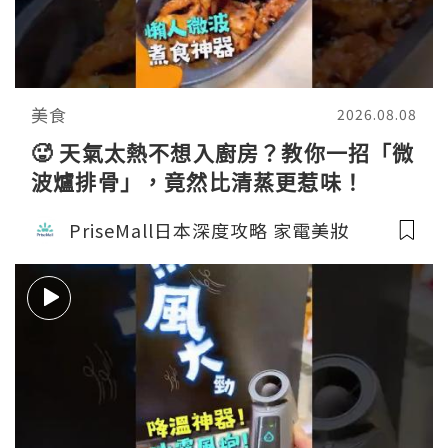
美食
2026.08.08
🥵 天氣太熱不想入廚房？教你一招「微
波爐排骨」，竟然比清蒸更惹味！
PriseMall日本深度攻略 家電美妝