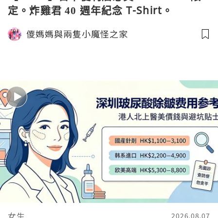
定。炸雞君 40 週年紀念 T-Shirt。
Coleman 聯乘晴雨兩用自動開合折疊傘。
儍媽媽與兩隻小魔怪之家
與 Calbee / 湖池屋共同開發製作薯片
女生
2026.08.07