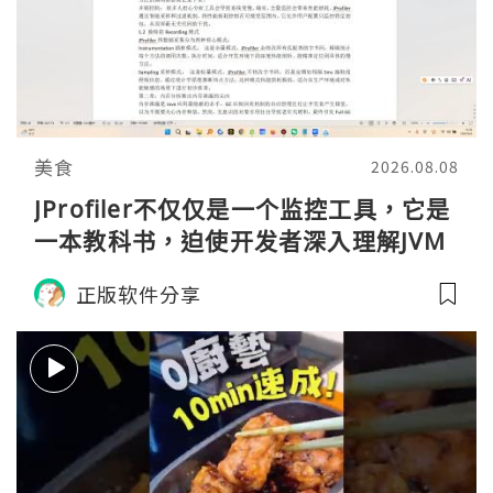
美食
2026.08.08
JProfiler不仅仅是一个监控工具，它是
一本教科书，迫使开发者深入理解JVM
的内存模型、垃圾回收机制和并发原
正版软件分享
理。通过直观的可视化数据，它将抽象
的性能问题具象化为代码行号。对于一
名追求卓越的Java