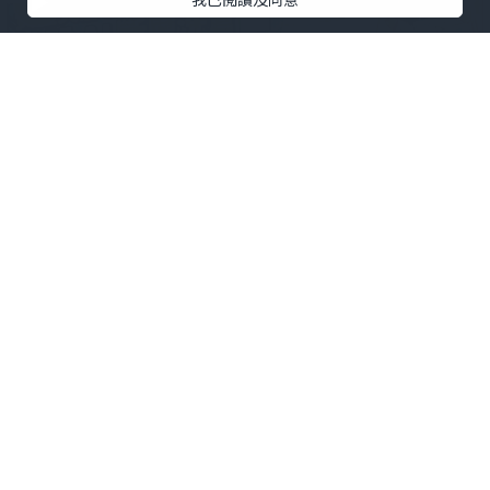
玩樂
2026.08.07
🔥 黃金夾倉已完！📈 撈貨攻略？🤔特朗普
繼續 TACO 🤝、美軍導彈告急 🚨？美股 AI
斷層洗倉 📉、三星海力士先崩為敬 💥！
大V娛樂金融SHARE