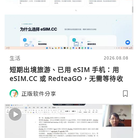
生活
2026.08.08
短期出境旅游、已用 eSIM 手机：用
eSIM.CC 或 RedteaGO，无需等待收
货。需要“当地号码 + 通话短信”（如打
正版软件分享
车、外卖、客户联络）：优先
RedteaGO（明确提供通话短信套
餐）。长