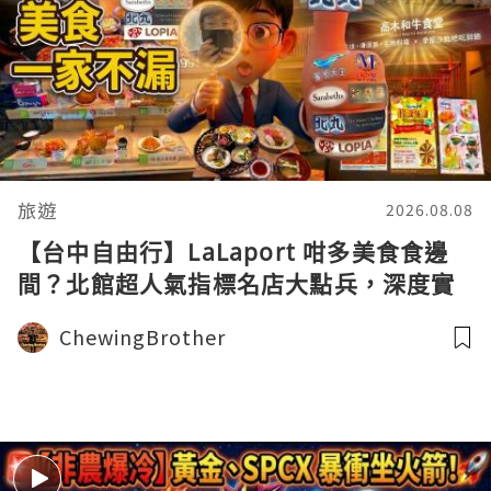
旅遊
2026.08.08
【台中自由行】LaLaport 咁多美食食邊
間？北館超人氣指標名店大點兵，深度實
測日本直送「北丸」職人料理與南館
ChewingBrother
LOPIA 超市神級熟食區！