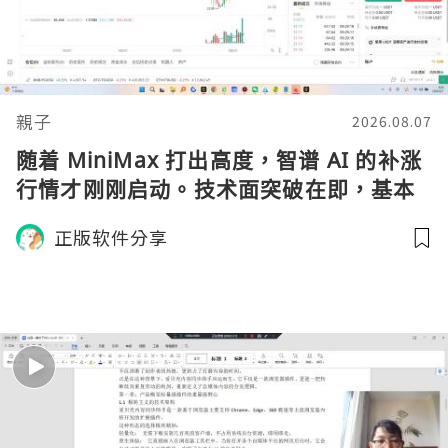
親子
2026.08.07
随着 MiniMax 打出高度，智谱 AI 的补涨
行情才刚刚启动。技术面突破在即，基本
面逻辑硬朗，目标先看 170，顺势做多，
正版软件分享
在巨头上市潮来临前享受泡沫化红利 开户
美股返佣btc最高90%得28U买服