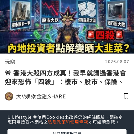
玩樂
2026.08.07
🚨 香港大殺四方成真！我早就講過香港會
迎來恐怖「四殺」：樓市、股市、保險、
銀行全面淪陷，內地投資者點解變晒大韭
大V娛樂金融SHARE
菜？ 📉💸
U Lifestyle 會使用Cookies來改善您的網站體驗，請確定
您同意接受本網站之
私隱政策和使用條款
才可繼續瀏覽。
我已閱讀及同意