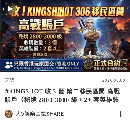
玩樂
2026.08.08
#KINGSHOT 收 3 個 第二移民區間 高戰
賬戶（秘境 2800-3000 級，2+ 套英雄裝
備），只限香港玩家面交，簽署正式合約
大V娛樂金融SHARE
保障雙方權益！ 九月移民開之前交收