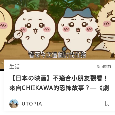
生活
3小時前
【日本の映画】不適合小朋友觀看！
來自CHIIKAWA的恐怖故事？—《劇
場版 CHIIKAWA 人魚島的秘密》
UTOPIA