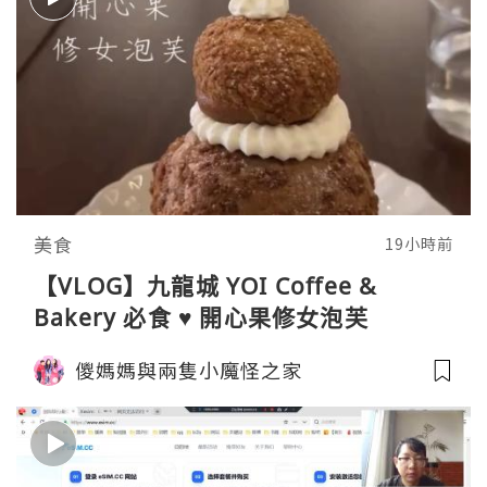
美食
19小時前
【VLOG】九龍城 YOI Coffee &
Bakery 必食 ♥ 開心果修女泡芙
儍媽媽與兩隻小魔怪之家