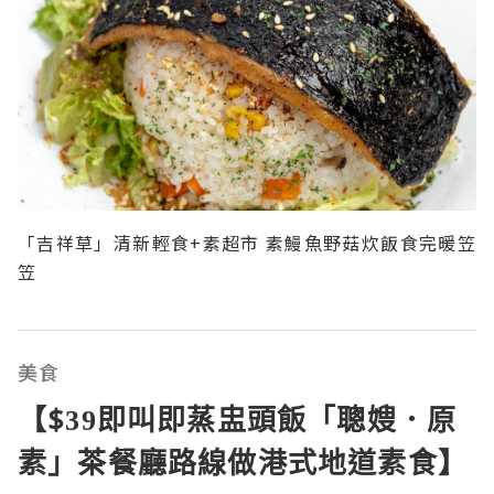
「吉祥草」清新輕食+素超市 素鰻魚野菇炊飯食完暖笠
笠
美食
【$39即叫即蒸盅頭飯「聰嫂．原
素」茶餐廳路線做港式地道素食】