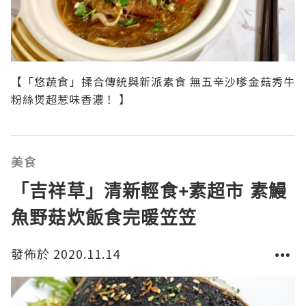
【「悠蔬食」揉合傳統與新派素食 無五辛沙嗲金菇秀牛
粉絲煲超惹味香濃！ 】
美食
「吉祥草」清新輕食+素超市 素鰻
魚野菇炊飯食完暖笠笠
發佈於 2020.11.14