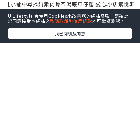
【小巷中尋找純素肉骨茶湯底車仔麵 愛心小店素悅軒
日派120個飯盒】
U Lifestyle 會使用Cookies來改善您的網站體驗，請確定
您同意接受本網站之
私隱政策和使用條款
才可繼續瀏覽。
我已閱讀及同意
美食
全港首家「自家製手工珍珠」純素
奶茶店Mother Pearl全港首家
「自家製手工珍珠」純素奶茶店
Mother Pearl 椰子奶蓋足足5cm
厚！
發佈於 2020.10.24