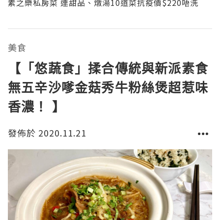
素之樂私房菜 連甜品、燉湯10道菜抗疫價$220唔洗！
美食
【「悠蔬食」揉合傳統與新派素食
無五辛沙嗲金菇秀牛粉絲煲超惹味
香濃！ 】
發佈於 2020.11.21