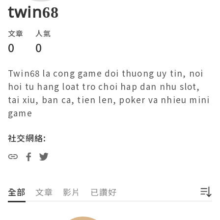
twin68
文章
人氣
0
0
Twin68 la cong game doi thuong uy tin, noi 
hoi tu hang loat tro choi hap dan nhu slot, 
tai xiu, ban ca, tien len, poker va nhieu mini 
game 
社交網絡:
全部
文章
影片
已讚好