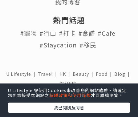
我的博客
熱門話題
#寵物
#行山
#打卡
#食譜
#Cafe
#Staycation
#移民
U Lifestyle
|
Travel
|
HK
|
Beauty
|
Food
|
Blog
|
e-zone
U Lifestyle 會使用Cookies來改善您的網站體驗，請確定
關於我們 |
免責聲明 |
使用條款 |
私隱政策 |
招聘人才 |
您同意接受本網站之
私隱政策和使用條款
才可繼續瀏覽。
聯絡我們
我已閱讀及同意
下載 U Lifestyle應用程式