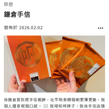
礎上，加入高品質既可可、胡桃和葡萄乾，令口感更加
旅遊
豐富，適合
鎌倉手信
發佈於 2026.02.02
係鎌倉買到既手信蝦餅，比平時食開個啲更薄更脆，我
個人鍾意呢個口感。 👍🏻 我唔知咩牌子，我係手信店隨