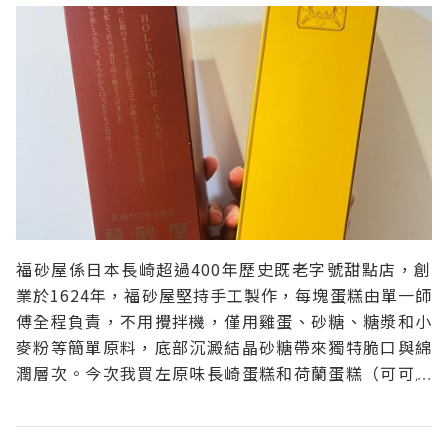
福砂屋係日本長崎超過400年歷史既老字號甜點店，創
業於1624年，福砂屋堅持手工製作，每塊蛋糕由單一師
傅全程負責，不用攪拌機，僅用雞蛋、砂糖、糖漿和小
麥粉等簡單原料，底部沉澱結晶砂糖帶來獨特脆口與綿
潤層次。今次我買左原味長崎蛋糕和荷蘭蛋糕（可可風
味），原味蛋糕蛋香濃郁，口感細膩，底部保留既砂糖
顆粒增添了口感，而荷蘭蛋糕就係在傳統長崎蛋糕既基