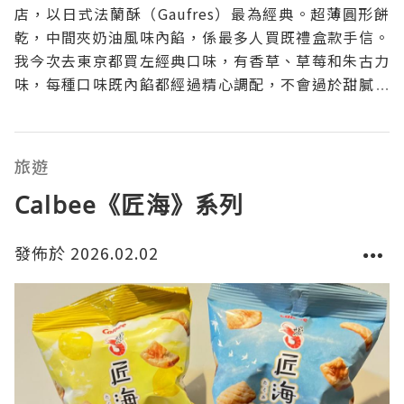
店，以日式法蘭酥（Gaufres）最為經典。超薄圓形餅
乾，中間夾奶油風味內餡，係最多人買既禮盒款手信。
我今次去東京都買左經典口味，有香草、草莓和朱古力
味，每種口味既內餡都經過精心調配，不會過於甜膩，
而且味道好濃郁，我鍾意食薄脆既法蘭酥，所以我每次
都食到停唔到口，一次要食3-4包😋😋。
旅遊
Calbee《匠海》系列
發佈於 2026.02.02