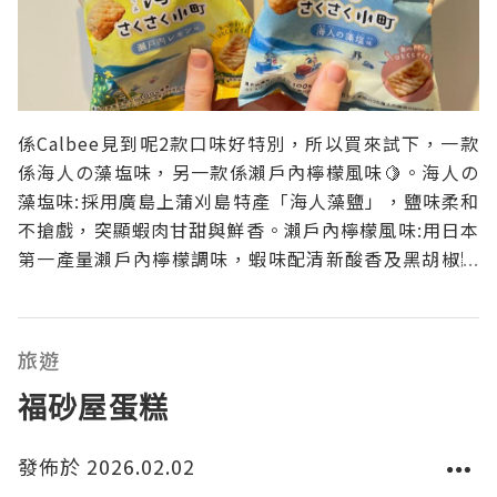
係Calbee見到呢2款口味好特別，所以買來試下，一款
係海人の藻塩味，另一款係瀨戶內檸檬風味🍋。海人の
藻塩味:採用廣島上蒲刈島特產「海人藻鹽」，鹽味柔和
不搶戲，突顯蝦肉甘甜與鮮香。瀨戶內檸檬風味:用日本
第一產量瀨戶內檸檬調味，蝦味配清新酸香及黑胡椒點
綴，爽口不膩，特別適合夏天食用。個人覺得2款口味
都好食，比較特別既係檸檬風味，酸酸地幾開胃。👍🏻
旅遊
福砂屋蛋糕
發佈於 2026.02.02