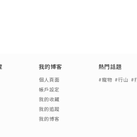
覽
我的博客
熱門話題
個人頁面
#寵物
#行山
#
帳戶設定
我的收藏
我的追蹤
我的博客