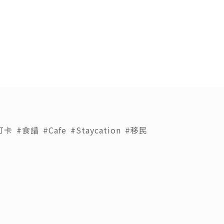
打卡
#食譜
#Cafe
#Staycation
#移民