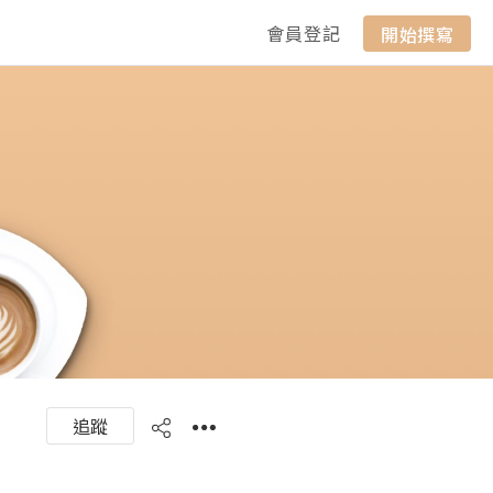
會員登記
開始撰寫
追蹤