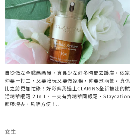
自從做左全職媽媽後，真係少左好多時間去護膚，依家
仲要一打二，又要陪玩又要做家務，仲要煮兩餐，真係
比之前更加忙碌！好彩俾我遇上CLARINS全新推出的賦
活精華眼霜 2 In 1，一支有齊精華同眼霜，Staycation
都帶埋去，夠哂方便！..
女生