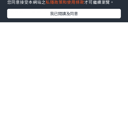
您同意接受本網站之
私隱政策和使用條款
才可繼續瀏覽。
大家有無留意Lancôme推出了升級版嫩肌活膚雙精華？
今次特別在"新鮮"！......
我已閱讀及同意
女生
[歪妹愛美麗] *~OHI 純淨抗菌除
氯過濾花灑頭。輕鬆沖個健膚美容
涼~*
發佈於 2021.06.25