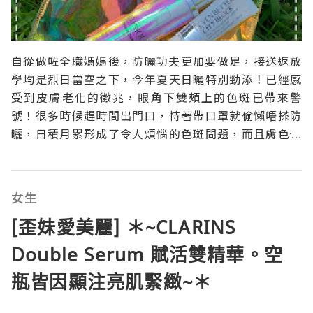
自從做咗全職媽媽後，防曬功夫更加要做足，接送返放
學均是烈日當空之下，今年夏天日曬特別勁添！已經感
受到皮膚老化的徵兆，眼角下雙頰上的色斑已帶來警
號！很多時候趕時間出門口，恃著帶口罩就偷懶唔搽防
曬，日積月累形成了令人煩惱的色斑問題，而且膚色也
暗啞起來。最近便用了CLINIQUE No.1 皇牌升級版勻
淨科研亮白淡斑雙效精華 ，用了一星期便明顯見效，強
效減淡已產生的黑色素，膚色提亮同時帶來剔透感！怪
女生
不得
[歪妹愛美麗] ＊~CLARINS
Double Serum 賦活雙精華。空
瓶皆因顯注亮肌緊緻~＊