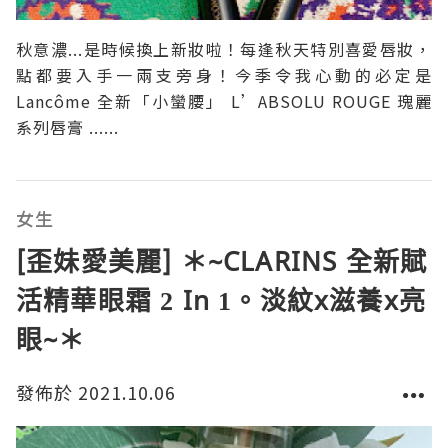
秋意濃...是時候換上新妝啦！每逢秋天特別喜愛唇妝，
點都要入手一兩支旁身！今季令我心動的必定是
Lancôme 全新「小蠻腰」 L’ABSOLU ROUGE 瑰麗
系列唇膏 ......
女生
[歪妹愛美麗] ＊~CLARINS 全新賦
活精華眼霜 2 In 1。淡紋x滋養x亮
眼~＊
發佈於 2021.10.06