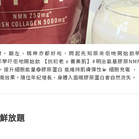
發，靚左、精神亦都好咗，問起先知原來佢哋開始飲明
a_hk 我都學吓佢地開始飲 【抗初老 x 養美肌】#明治氨基膠原
老，提升細胞能量🔴膠原蛋白 能維持肌膚彈性💫 細胞充電 ·
嘅效果。隨住年紀增長，身體入面嘅膠原蛋白會自然流失。
海鮮放題