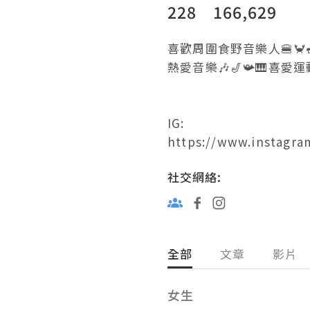
228
166,629
喜歡周圍食野音樂人🍔🦀🍣
熱愛音樂🎶🎷📯🎹喜愛運動🥊🏸
IG:

https://www.instagr
社交網絡:
全部
文章
影片
女生