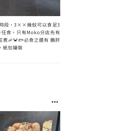
午時段，3××幾蚊可以食足3
任食，只有Moko分店先有
🦐🦀🐟必食之選有 鵝肝
，紙包罐裝