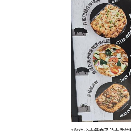
#啟德必去餐廳平時去啟德睇