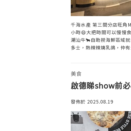
千海水產 第三間分店旺角M
小時😄大把時間可以慢慢
潮汕牛🐂自助撈海鮮區域就
多士，熱辣辣燒乳鴿，仲有
美食
啟德睇show前
發佈於 2025.08.19