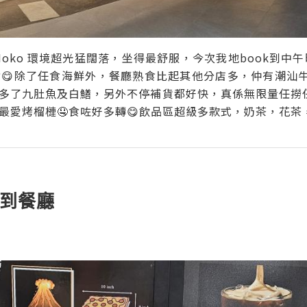
oko 環境超光猛闊落，坐得最舒服，今次我地book到中
食😋除了任食海鮮外，餐廳熟食比起其他分店多，仲有潮汕牛
多了九肚魚及白鱔，另外不停補貨都好快，真係無限量任撈任煮
最愛烤榴槤🤤食咗好多轉😋飲品區超級多款式，奶茶，花茶
必到餐廳