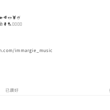
🌭🦞🍧

‍♀️🧘‍♀️

am.com/immargie_music
已讚好