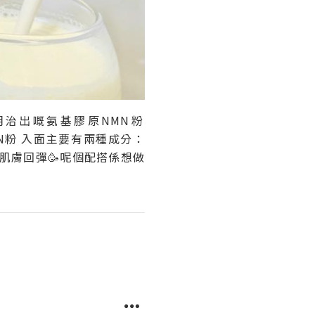
治出嘅氨基膠原NMN粉
NMN粉 入面主要有兩種成分：
 肌膚回彈🥳呢個配搭係想做