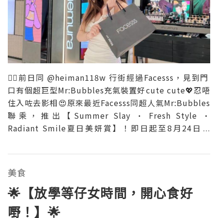
👯‍♀️前日同 @heiman118w 行街經過Facesss，見到門
口有個超巨型Mr:Bubbles充氣裝置好cute cute💖忍唔
住入咗去影相😍原來最近Facesss同超人氣Mr:Bubbles
聯乘，推出【Summer Slay • Fresh Style •
Radiant Smile夏日美妍賞】！即日起至8月24日，
**Facesss限定美妍禮遇超過80款，低至4折**！而且入
面仲有好多
美食
🌟【放學等仔女時間，開心食好
嘢！】🌟