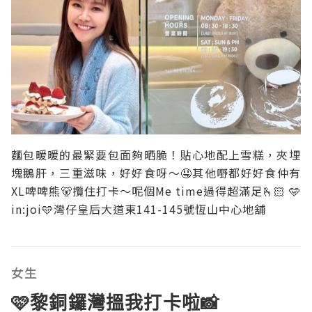
麵包暖暖的最緊要包面夠晒脆！貼心地配上雪糕，夾埋
塊鵝肝，三重滋味，好好食呀～🤤其他嘢都好好食仲有
XL啤啤熊🐻攬住打卡～呢個Me time過得超滿足🫰🏻 🩵
in:joi🩵灣仔皇后大道東141-145號恆山中心地舖
女生
🩷黎銅鑼灣搵我打卡啦📸