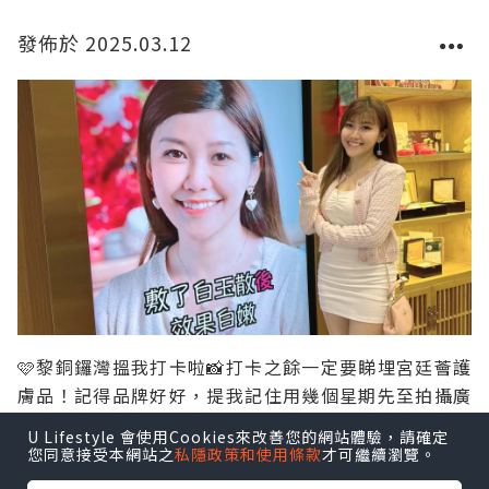
發佈於 2025.03.12
🩷黎銅鑼灣搵我打卡啦📸打卡之餘一定要睇埋宮廷薈護
膚品！記得品牌好好，提我記住用幾個星期先至拍攝廣
告🎥大家都見到前後個對比係差好遠🫣 一個好值得回購
U Lifestyle 會使用Cookies來改善您的網站體驗，請確定
嘅品牌❣️ Thanks for having me💕
您同意接受本網站之
私隱政策和使用條款
才可繼續瀏覽。