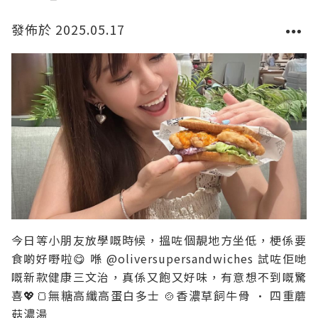
發佈於 2025.05.17
今日等小朋友放學嘅時候，搵咗個靚地方坐低，梗係要
食啲好嘢啦😋 喺 @oliversupersandwiches 試咗佢哋
嘅新款健康三文治，真係又飽又好味，有意想不到嘅驚
喜💖🍞無糖高纖高蛋白多士 🍲香濃草飼牛骨 • 四重蘑
菇濃湯