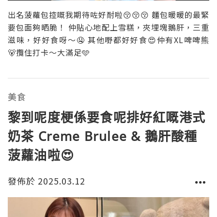
出名菠蘿包控嘅我期待咗好耐啦😚😚😚 麵包暖暖的最緊
要包面夠晒脆！ 仲貼心地配上雪糕，夾埋塊鵝肝，三重
滋味，好好食呀～🤤 其他嘢都好好食😍仲有XL啤啤熊
🐻攬住打卡～大滿足🩵
美食
黎到呢度梗係要食呢排好紅嘅港式
奶茶 Creme Brulee & 鵝肝酸種
菠蘿油啦😍
發佈於 2025.03.12