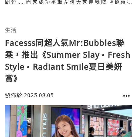
問句.... 而家成功爭取左俾大家用我嘅 #優惠碼
《MAGGIEGGH25》, 可以正價產品額外再享9️⃣折優
惠‼️🔸優惠碼有效期至30/9/2025🔸簡直抵上加抵🤩精
明嘅女人點可以錯過啊？店舖內
生活
Facesss同超人氣Mr:Bubbles聯
乘，推出《Summer Slay • Fresh
Style • Radiant Smile夏日美妍
賞》
發佈於 2025.08.05