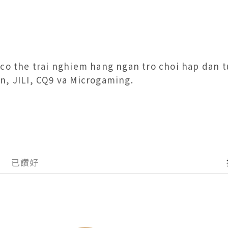
 co the trai nghiem hang ngan tro choi hap dan t
n, JILI, CQ9 va Microgaming. 
已讚好