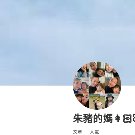
朱豬的媽👩🏻
文章
人氣