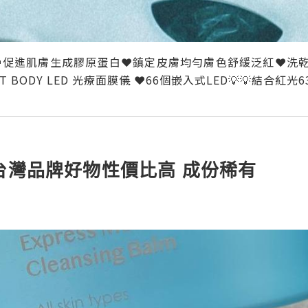
🧭促進肌膚生成膠原蛋白❤️鎮定皮膚均勻膚色舒緩泛紅❤️洗乾
 BODY LED 光療面膜儀 ❤️66個嵌入式LED💡💡結合紅光63
台灣品牌好物性價比高 成份稀有