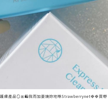
護膚產品🪞🎀🛍️我而加要燒妳地喺Strawberrynet🍓