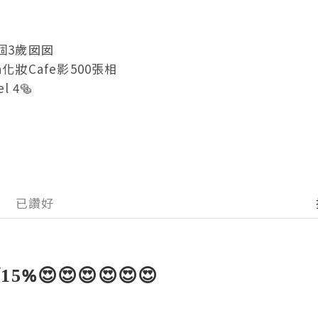
個3歲囡囡

化妝Cafe影500張相 

l 4🥯
已讚好
15%😍😍😍😍😍😍