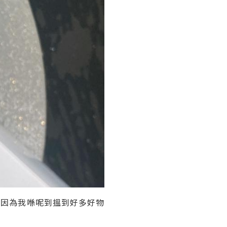
🍓買嘢 因為我喺呢到搵到好多好物