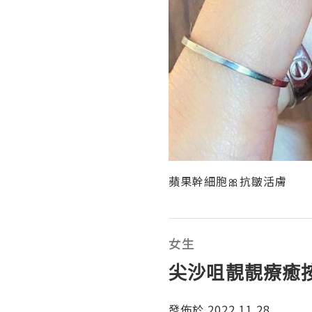
蘋果幹細胞🎀抗皺活膚
女生
尖沙咀靚靚療癒按
發佈於 2022.11.28