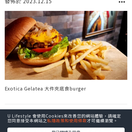
發佈於 2023.12.15
Exotica Gelatea 大件夾底食burger
親子
U Lifestyle 會使用Cookies來改善您的網站體驗，請確定
您同意接受本網站之
私隱政策和使用條款
才可繼續瀏覽。
香港數碼港艾美酒店 親子好去處