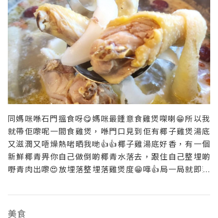
同媽咪喺石門搵食呀😋媽咪最鍾意食雞煲㗎喇😁所以我
就帶佢嚟呢一間食雞煲，喺門口見到佢有椰子雞煲湯底
又滋潤又唔燥熱啱晒我哋👍👍椰子雞湯底好香，有一個
新鮮椰青畀你自己做倒啲椰青水落去，跟住自己整埋啲
嘢青肉出嚟😍放埋落整埋落雞煲度😁嘩👍局一局就即刻
出味喇，再放埋真半隻雞落去渌一渌就食得喇😋😋 即刻
飲返碗湯先，嘩個湯勁鮮甜勁香椰青味💯💯椰子雞煲原
來係咁整㗎 😎😎啲雞又嫩滑又甜 ，連豉油都唔使點💯
美食