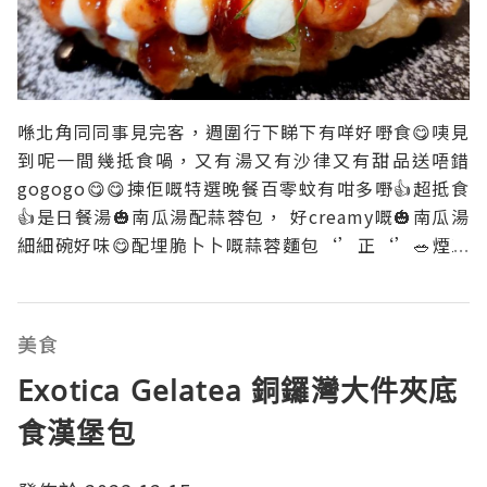
喺北角同同事見完客，週圍行下睇下有咩好嘢食😋咦見
到呢一間幾抵食喎，又有湯又有沙律又有甜品送唔錯
gogogo😋😋揀佢嘅特選晚餐百零蚊有咁多嘢👍超抵食
👍是日餐湯🎃南瓜湯配蒜蓉包， 好creamy嘅🎃南瓜湯
細細碗好味😋配埋脆卜卜嘅蒜蓉麵包‘’正‘’🥗煙三
文魚雜菜沙律，個沙律啲菜好新鮮，三文魚係好fresh㗎
👏👏🥗🥓風乾巴馬火腿雜菜沙律白馬火腿真係好好味呀
👍👍燒栗飼法式豬鞍配芒果莎莎醬拼烤焗忌廉芝士薯及
美食
燒
Exotica Gelatea 銅鑼灣大件夾底
食漢堡包